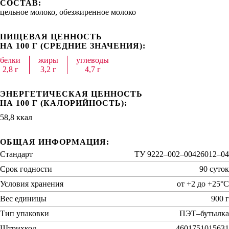
СОСТАВ:
цельное молоко, обезжиренное молоко
ПИЩЕВАЯ ЦЕННОСТЬ
НА 100 Г (СРЕДНИЕ ЗНАЧЕНИЯ):
белки
жиры
углеводы
2,8 г
3,2 г
4,7 г
ЭНЕРГЕТИЧЕСКАЯ ЦЕННОСТЬ
НА 100 Г (КАЛОРИЙНОСТЬ):
58,8 ккал
ОБЩАЯ ИНФОРМАЦИЯ:
Стандарт
ТУ 9222–002–00426012–04
Срок годности
90 суток
Условия хранения
от +2 до +25°C
Вес единицы
900 г
Тип упаковки
ПЭТ–бутылка
Штрихкод
4601751015631